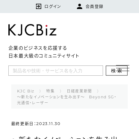
ログイン
会員登録
企業のビジネスを応援する
日本最大級のコミュニティサイト
KJCBizとは
検索
特集
企業
KJC Biz
特集
日経産業新聞
〜新たなイノベーションを生み出す〜 Beyond 5G・
光通信・レーザー
技術・製品・サービス
ランキング
最終更新日：2023.11.30