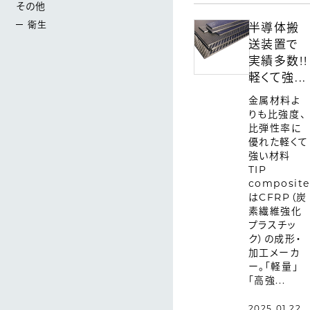
その他
衛生
半導体搬
送装置で
実績多数!!
軽くて強...
金属材料よ
りも比強度、
比弾性率に
優れた軽くて
強い材料
TIP
composite
はCFRP（炭
素繊維強化
プラスチッ
ク）の成形・
加工メーカ
ー。「軽量」
「高強...
2025.01.22