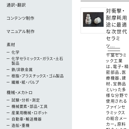
通訳・翻訳
ログイン
会員登録
対衝撃・
耐摩耗用
コンテンツ制作
途に最適
マニュアル制作
な次世代
セラミ
素材
ッ...
化学
千葉セラミ
化学セラミックス・ガラス・土石
ック工業
製品
は、電子・精
鉄/非鉄金属
密部品、医
樹脂・プラスチックス・ゴム製品
療機器、建
繊維・紙・パルプ
材、宝飾品
といった多
機械・メカトロ
様な分野で
試験・分析・測定
使用される
機械要素・部品・工具
ファインセ
ラミックス
産業用機械・ロボット
の総合メー
自動車・輸送機器
カー。原料
造船・重機