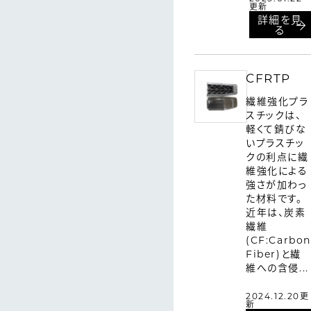
更新
詳細を見
る
CFRTP
繊維強化プラ
スチックは、
軽くて錆びな
いプラスチッ
クの利点に繊
維強化による
強さが加わっ
た材料です。
近年は、炭素
繊維
(CF:Carbon
Fiber)と繊
維への含侵...
2024.12.20更
新