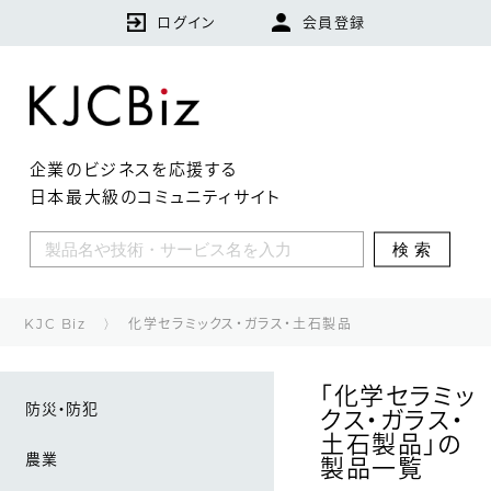
ログイン
会員登録
企業のビジネスを応援する
日本最大級のコミュニティサイト
KJCBizとは
検索
特集
企業
KJC Biz
化学セラミックス・ガラス・土石製品
技術・製品・サービス
「化学セラミッ
防災・防犯
クス・ガラス・
ランキング
土石製品」の
農業
製品一覧