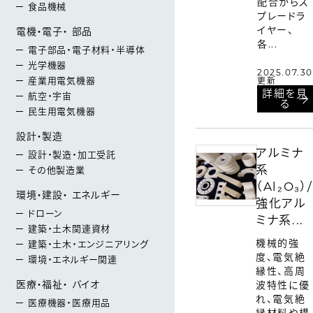
配合からス
食品機械
プレードラ
イヤー、
電機・電子・ 部品
各...
電子部品・電子材料・半導体
光学機器
2025.07.30
産業用電気機器
更新
詳細を見
航空・宇宙
る
民生用電気機器
設計・製造
アルミナ
設計・製造・加工受託
系
その他製造業
（Al₂O₃）/
環境・建設・ エネルギー
強化アル
ドローン
ミナ系...
建築・土木関連資材
機械的強
建築・土木・エンジニアリング
度、電気絶
環境・エネルギー関連
縁性、高周
医療・福祉・ バイオ
波特性に優
れ、電気絶
医療機器・医療用品
縁材料や構