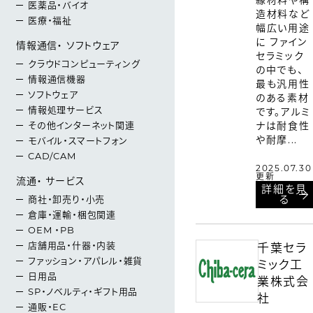
医薬品・バイオ
造材料など
医療・福祉
幅広い用途
に ファイン
情報通信・ ソフトウェア
セラミック
クラウドコンピューティング
の中でも、
情報通信機器
最も汎用性
ソフトウェア
のある素材
情報処理サービス
です。アルミ
ナは耐食性
その他インターネット関連
や耐摩...
モバイル・スマートフォン
CAD/CAM
2025.07.30
更新
流通・ サービス
詳細を見
る
商社・卸売り・小売
倉庫・運輸・梱包関連
OEM ・PB
店舗用品・什器・内装
千葉セラ
ファッション・アパレル・雑貨
ミック工
日用品
業株式会
SP・ノベルティ・ギフト用品
社
通販・EC