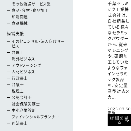
千葉セラミ
その他流通サービス業
ック工業株
食品・食材・食品加工
式会社は、
印刷関連
自社精製し
食品機械
ている様々
なセラミッ
経営支援
クパウダー
その他コンサル・法人向けサー
から、従来
ビス
マシニング
弁理士
や、研磨加
海外ビジネス
工していた
アウトソーシング
ようなファ
人材ビジネス
インセラミ
行政書士
ック製品
弁護士
を、安定量
税理士
産型対応メ
カ...
公認会計士
社会保険労務士
2025.07.30
中小企業診断士
更新
ファイナンシャルプランナー
詳細を見
る
司法書士