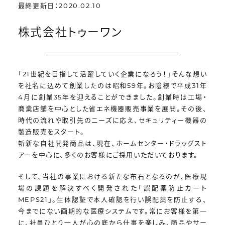
最終更新日：2020.02.10
株式会社トゥーワン
「21世紀を目指して活躍していく企業になろう！」そんな想い
を社名に込めて創業したのは昭和59年。お陰様で平成31年
4月に創業35年を迎えることができました。創業時は工場・
商業店舗を中心とした省エネ機器販売事業を展開。その後、
時代の流れや取引先のニーズに応え、セキュリティー機器の
製造販売をスタート。
斬新な自社開発商品は、現在、ホームセンター・ドラッグスト
アーを中心に、多くのお客様にご採用いただいております。
そして、当社の事業における新たな布石となるのが、医療現
場の課題を解決すべく開発された「誤配薬防止カート
MEPS21」。生体認証で本人確認を行い誤配薬を防止する、
今までにない画期的な医療システムです。常にお客様を第一
に、社員ひとり一人が心の底から仕事を楽しみ、商品やサー