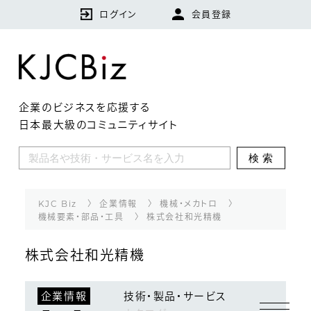
ログイン
会員登録
企業のビジネスを応援する
日本最大級のコミュニティサイト
KJCBizとは
検索
特集
企業
KJC Biz
企業情報
機械・メカトロ
機械要素・部品・工具
株式会社和光精機
技術・製品・サービス
株式会社和光精機
ランキング
企業情報
技術・製品・サービス