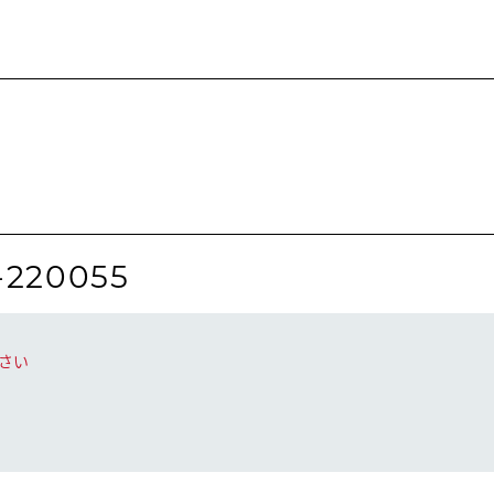
-220055
さい