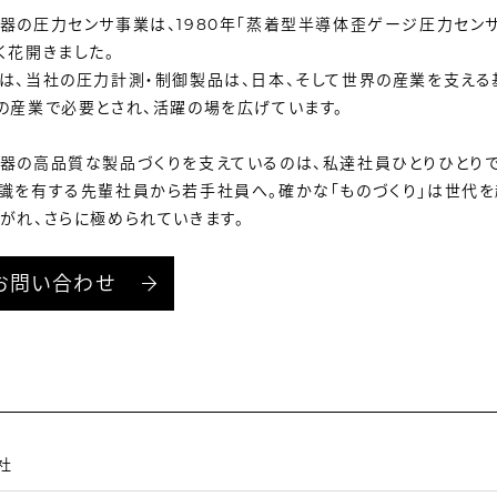
器の圧力センサ事業は、1980年「蒸着型半導体歪ゲージ圧力セン
く花開きました。
は、当社の圧力計測・制御製品は、日本、そして世界の産業を支える
の産業で必要とされ、活躍の場を広げています。
器の高品質な製品づくりを支えているのは、私達社員ひとりひとりで
識を有する先輩社員から若手社員へ。確かな「ものづくり」は世代
がれ、さらに極められていきます。
お問い合わせ
社