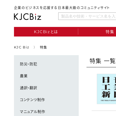
企業のビジネスを応援する日本最大級のコミュニティサイト
KJCBizとは
特集
KJC Biz
特集
特集 一覧
防災・防犯
農業
通訳・翻訳
コンテンツ制作
マニュアル制作