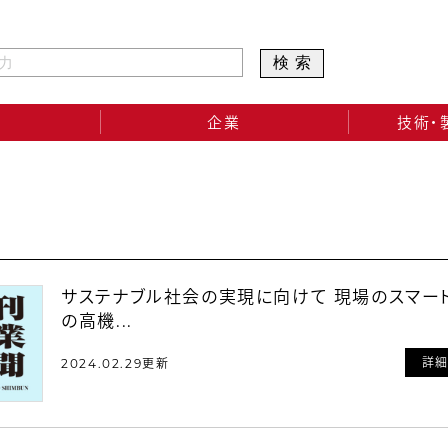
検索
企業
技術・
サステナブル社会の実現に向けて 現場のスマー
の高機...
詳
2024.02.29更新