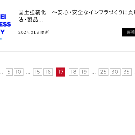
国土強靭化 〜安心・安全なインフラづくりに貢
法・製品...
詳
2024.01.31更新
...
5
10
...
15
16
17
18
19
...
25
30
35