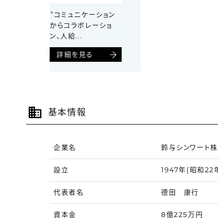
〝コミュニケーション
からコラボレーショ
ン、人給...
詳細を見る
基本情報
企業名
鈴与シンワート
設立
1947年(昭和22
代表者名
德田 康行
資本金
8億225万円