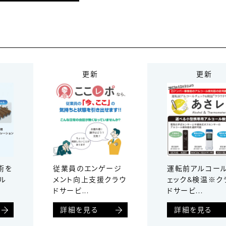
更新
更新
術を
従業員のエンゲージ
運転前アルコー
ル
メント向上支援クラウ
ェック&検温※ク
ドサービ...
ドサービ...
詳細を見る
詳細を見る