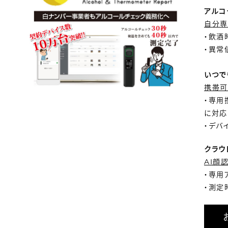
アルコ
自分専
・飲酒
・異常
いつで
携帯可
・専用
に対応
・デバ
クラウ
AI顔
・専用
・測定