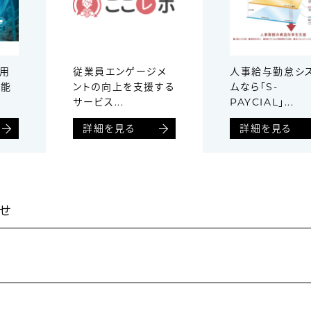
を用
従業員エンゲージメ
人事給与勤怠シ
機能
ントの向上を支援する
ムなら「S-
サービス...
PAYCIAL」...
詳細を見る
詳細を見る
せ