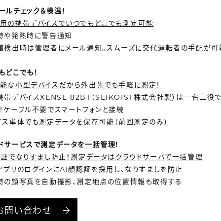
ールチェック＆検温！
用の携帯デバイスでいつでもどこでも測定可能
時や発熱時に警告通知
値検出時は管理者にメール通知。スムーズに交代運転者の手配が可
もどこでも！
能な小型デバイスだから外出先でも手軽に測定！
携帯デバイスXENSE 82BT（SEIKOIST株式会社製）は一台二役でB
！ケーブル不要でスマートフォンと接続
イス単体でも測定データを保存可能（前回測定のみ）
ドサービスで測定データを一括管理!
認証でなりすまし防止！測定データはクラウドサーバで一括管理
アプリのログインにAI顔認証を採用し、なりすましを防止
時の顔写真を自動撮影、測定地点の位置情報も取得する
お問い合わせ