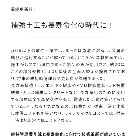
最終更新日：
補強土工も長寿命化の時代に!!
ｐＨ６以下の酸性土壌では、めっきは急激に溶解し、金属の
錆びが進行することが解っている。ところが、森林斜面では、
施工がしやすい理由でめっき製品のみが使用され、約20年
ごとの部分交換と、１００年後の全面入替えが提言されてお
り、将来の維持時管理費や更新費が課題であった。
長寿命補強土は、エポキシ樹脂やＰＶＢ樹脂塗装・ＩＲ被覆
鉄線・ガラス繊維コンクリートなど、長寿命化のために使用
する部材は全て高耐久性を有し、徹底した防食対策がとられ
ている。そうなると気になるのは価格だが、従来工法と比較
し建設コストも同等となり、ライフサイクルコストでは、従来
工法より非常に低コストとなる。
維持管理費削減と長寿命化に向けて技術革新が続いていま