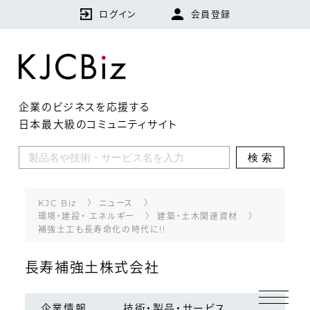
ログイン
会員登録
企業のビジネスを応援する
日本最大級のコミュニティサイト
KJCBizとは
検索
特集
企業
KJC Biz
ニュース
環境・建設・ エネルギー
建築・土木関連資材
補強土工も長寿命化の時代に!!
技術・製品・サービス
長寿補強土株式会社
ランキング
企業情報
技術・製品・サービス