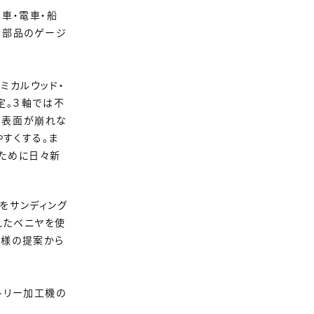
車・電車・船
ス部品のゲージ
ミカルウッド・
定。３軸では不
て表面が崩れな
すくする。ま
ために日々新
をサンディング
れたベニヤを使
仕様の提案から
トリー加工機の