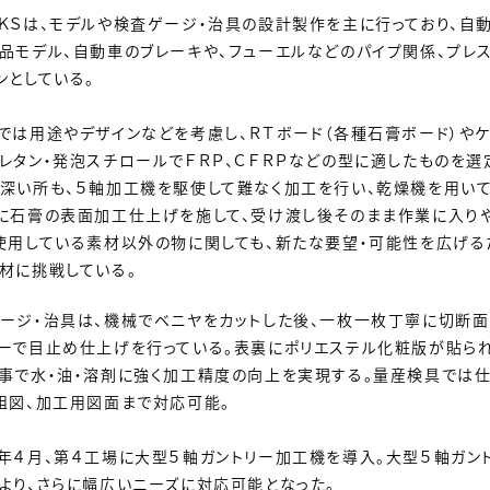
ＫＳは、モデルや検査ゲージ・治具の設計製作を主に行っており、自動
品モデル、自動車のブレーキや、フューエルなどのパイプ関係、プレ
ンとしている。
では用途やデザインなどを考慮し、ＲＴボード（各種石膏ボード）やケ
レタン・発泡スチロールでＦＲＰ、ＣＦＲＰなどの型に適したものを選
深い所も、５軸加工機を駆使して難なく加工を行い、乾燥機を用い
に石膏の表面加工仕上げを施して、受け渡し後そのまま作業に入りや
使用している素材以外の物に関しても、新たな要望・可能性を広げる
材に挑戦している。
ージ・治具は、機械でベニヤをカットした後、一枚一枚丁寧に切断面
ーで目止め仕上げを行っている。表裏にポリエステル化粧版が貼ら
事で水・油・溶剤に強く加工精度の向上を実現する。量産検具では
組図、加工用図面まで対応可能。
年４月、第４工場に大型５軸ガントリー加工機を導入。大型５軸ガン
より、さらに幅広いニーズに対応可能となった。