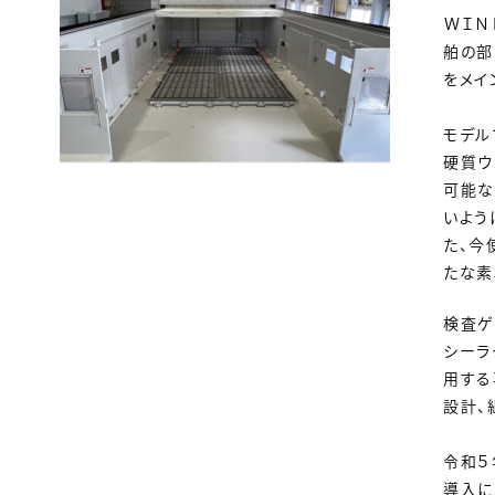
ＷＩＮ
舶の部
をメイ
モデル
硬質ウ
可能な
いよう
た、今
たな素
検査ゲ
シーラ
用する
設計、
令和５
導入に