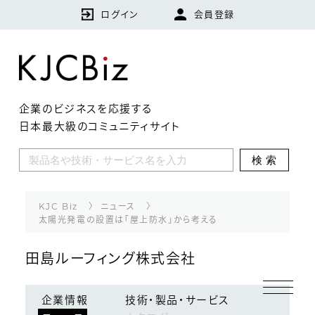
ログイン
会員登録
企業のビジネスを応援する
日本最大級のコミュニティサイト
KJCBizとは
検索
特集
企業
KJC Biz
ニュース
太陽光発電の設置は「屋上防水」から考える
技術・製品・サービス
田島ルーフィング株式会社
ランキング
企業情報
技術・製品・サービス