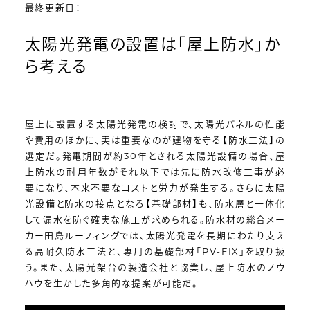
最終更新日：
太陽光発電の設置は「屋上防水」か
ら考える
屋上に設置する太陽光発電の検討で、太陽光パネルの性能
や費用のほかに、実は重要なのが建物を守る【防水工法】の
選定だ。発電期間が約30年とされる太陽光設備の場合、屋
上防水の耐用年数がそれ以下では先に防水改修工事が必
要になり、本来不要なコストと労力が発生する。さらに太陽
光設備と防水の接点となる【基礎部材】も、防水層と一体化
して漏水を防ぐ確実な施工が求められる。防水材の総合メー
カー田島ルーフィングでは、太陽光発電を長期にわたり支え
る高耐久防水工法と、専用の基礎部材「PV-FIX」を取り扱
う。また、太陽光架台の製造会社と協業し、屋上防水のノウ
ハウを生かした多角的な提案が可能だ。