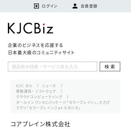
ログイン
会員登録
企業のビジネスを応援する
日本最大級のコミュニティサイト
KJCBizとは
検索
特集
企業
KJC Biz
ニュース
情報通信・ ソフトウェア
クラウドコンピューティング
技術・製品・サービス
オールインワンＥＣパッケージ「セラーブレイン」、ささげ
アプリ「セラーブレインフォトスタジオ」
ランキング
コアブレイン株式会社