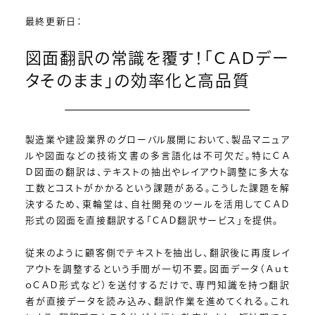
最終更新日：
図面翻訳の常識を覆す！「ＣＡＤデー
タそのまま」の効率化と高品質
製造業や建設業界のグローバル展開において、製品マニュア
ルや図面などの技術文書の多言語化は不可欠だ。特にＣＡ
Ｄ図面の翻訳は、テキストの抽出やレイアウト調整に多大な
工数とコストがかかるという課題がある。こうした課題を解
決するため、東輪堂は、自社開発のツールを活用してＣＡＤ
形式の図面を直接翻訳する「ＣＡＤ翻訳サービス」を提供。
従来のように顧客側でテキストを抽出し、翻訳後に再度レイ
アウトを調整するという手間が一切不要。図面データ（Ａｕｔ
ｏＣＡＤ形式など）を送付するだけで、専門知識を持つ翻訳
者が直接データを読み込み、翻訳作業を進めてくれる。これ