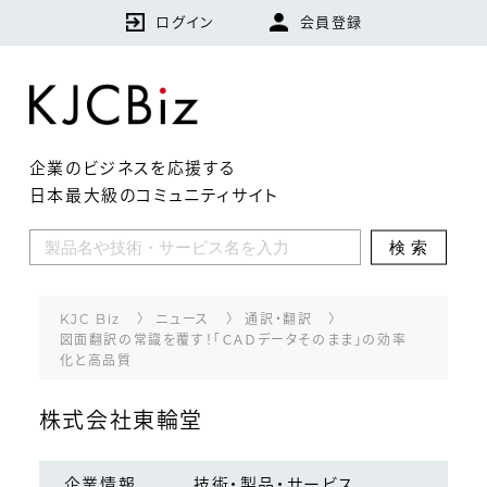
ログイン
会員登録
企業のビジネスを応援する
日本最大級のコミュニティサイト
KJCBizとは
検索
特集
企業
KJC Biz
ニュース
通訳・翻訳
図面翻訳の常識を覆す！「ＣＡＤデータそのまま」の効率
化と高品質
技術・製品・サービス
株式会社東輪堂
ランキング
企業情報
技術・製品・サービス