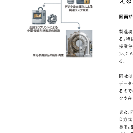
える
図面が
製造現
る。特
操業停
ン、Ｃ
る。
同社は
データ
るので
クや在
また、
Ｄ方式
ある。