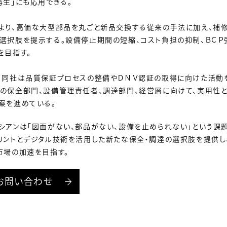
再生」にも応用できる。
より、高価な大型部品を丸ごと新品交換する従来の手法に加え、補修
選択肢を提示する。設備停止期間の短縮、コスト負担の抑制、ＢＣＰ
を目指す。
、同社は品質保証プロセスの整備やＤＮＶ認証の取得に向けた活動
の保全部門、設備管理責任者、調達部門、経営層に向けて、実用性
案を進めている。
シアンは「図面がない、部品がない、設備を止められない」という課
リントとデジタル技術を活用した新たな保全・調達の選択肢を提供し
市場の加速を目指す。
お問い合わせ