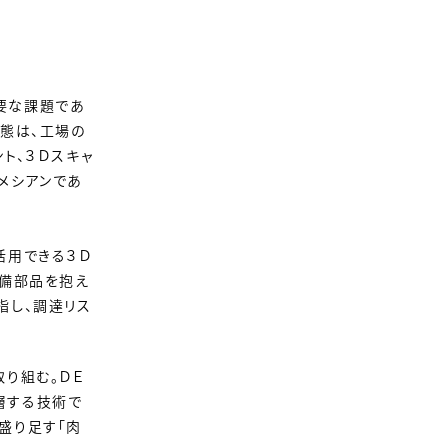
要な課題であ
事態は、工場の
ト、３Ｄスキャ
メシアンであ
活用できる３Ｄ
予備部品を抱え
指し、調達リス
取り組む。ＤＥ
層する技術で
盛り足す「肉