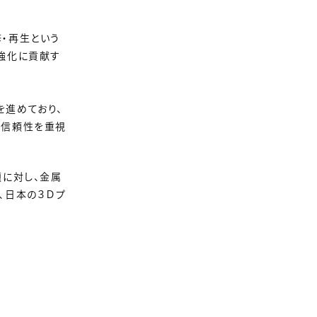
・再生という
強化に貢献す
を進めており、
と信頼性を重視
題に対し、金属
、日本の３Ｄプ