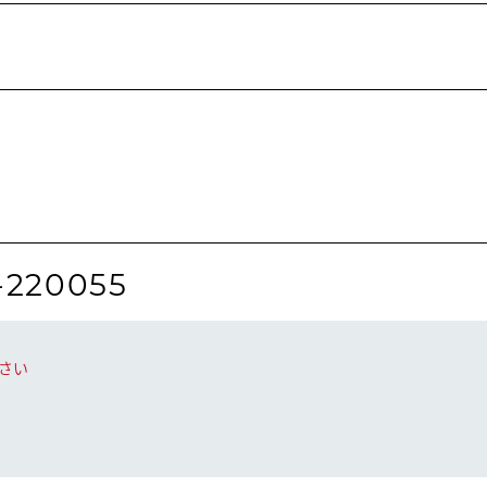
-220055
さい