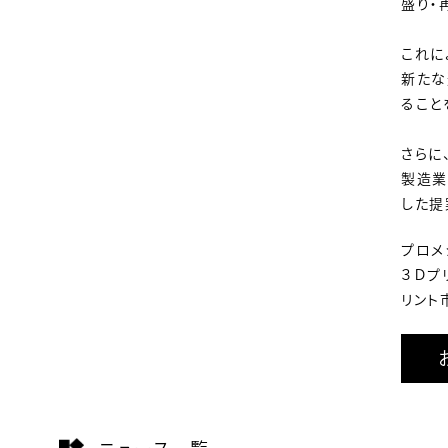
盛り・
これに
新たな
ること
さらに
製造業
した提
プロメ
３Ｄプ
リント