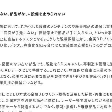
ない、部品がない、設備を止められない
場において、老朽化した設備のメンテナンスや廃番部品の確保は重
に「図面が手元にない」「供給停止で部品が手に入らない」といった
止に直結するリスクとなる。こうした現場課題に対し、金属３Ｄプリン
ＡＤ化、デジタル在庫化を組み合わせた実装型の支援を行うのがプロ
、図面のない古い部品でも、現物を３Ｄスキャンし、再製造や管理に
・ＣＡＤデータとして整備する。これにより、物理的な倉庫に大量の
はなく、必要な時に必要な部品を製造できる「デジタル在庫化」を目
庫負担の低減につなげる。
同社はＤＥＤ方式の金属３Ｄプリント技術を活用した補修・再生にも
は、金属材料を必要な箇所に供給し、レーザー等で溶かしながら積
部品を一から製造するだけでなく、摩耗・損傷した既存部品に材料を