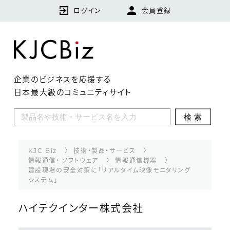
ログイン
会員登録
企業のビジネスを応援する
日本最大級のコミュニティサイト
KJCBizとは
検索
特集
企業
KJC Biz
技術・製品・サービス
情報通信・ ソフトウェア
情報通信機器
建設現場の安全対策に「リアルタイム映像モニタリング
技術・製品・サービス
システム」
ランキング
ハイテクインター株式会社