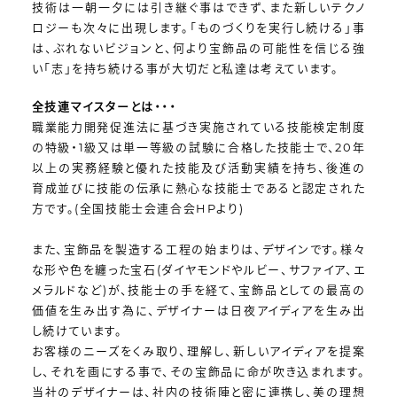
技術は一朝一夕には引き継ぐ事はできず、また新しいテクノ
ロジーも次々に出現します。「ものづくりを実行し続ける」事
は、ぶれないビジョンと、何より宝飾品の可能性を信じる強
い「志」を持ち続ける事が大切だと私達は考えています。
全技連マイスターとは・・・
職業能力開発促進法に基づき実施されている技能検定制度
の特級・1級又は単一等級の試験に合格した技能士で、20年
以上の実務経験と優れた技能及び活動実績を持ち、後進の
育成並びに技能の伝承に熱心な技能士であると認定された
方です。(全国技能士会連合会HPより)
また、宝飾品を製造する工程の始まりは、デザインです。様々
な形や色を纏った宝石(ダイヤモンドやルビー、サファイア、エ
メラルドなど)が、技能士の手を経て、宝飾品としての最高の
価値を生み出す為に、デザイナーは日夜アイディアを生み出
し続けています。
お客様のニーズをくみ取り、理解し、新しいアイディアを提案
し、それを画にする事で、その宝飾品に命が吹き込まれます。
当社のデザイナーは、社内の技術陣と密に連携し、美の理想