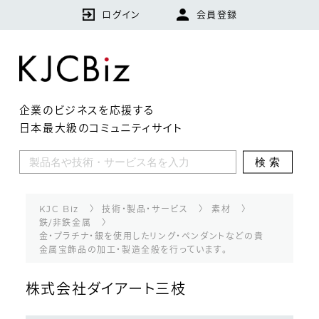
ログイン
会員登録
企業のビジネスを応援する
日本最大級のコミュニティサイト
KJCBizとは
検索
特集
企業
KJC Biz
技術・製品・サービス
素材
鉄/非鉄金属
金・プラチナ・銀を使用したリング・ペンダントなどの貴
技術・製品・サービス
金属宝飾品の加工・製造全般を行っています。
ランキング
株式会社ダイアート三枝