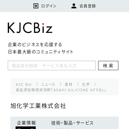
ログイン
会員登録
企業のビジネスを応援する
日本最大級のコミュニティサイト
KJCBizとは
検索
特集
企業
KJC Biz
ニュース
素材
化学
食品添加物用消泡剤「ASAHI SILICONE AF118L」
技術・製品・サービス
旭化学工業株式会社
ランキング
企業情報
技術・製品・サービス