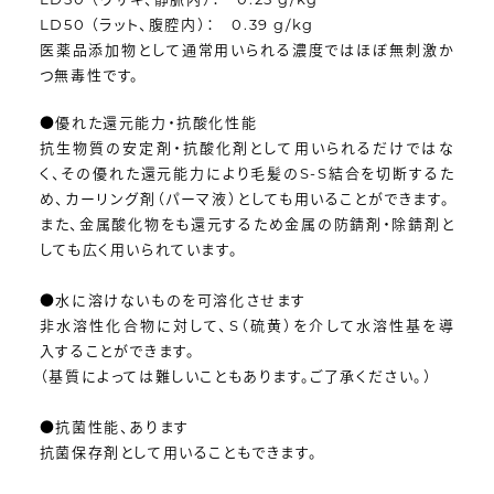
LD50 （ラット、腹腔内）： 0.39 g/kg
医薬品添加物として通常用いられる濃度ではほぼ無刺激か
つ無毒性です。
●優れた還元能力・抗酸化性能
抗生物質の安定剤・抗酸化剤として用いられるだけではな
く、その優れた還元能力により毛髪のS-S結合を切断するた
め、カーリング剤（パーマ液）としても用いることができます。
また、金属酸化物をも還元するため金属の防錆剤・除錆剤と
しても広く用いられています。
●水に溶けないものを可溶化させます
非水溶性化合物に対して、S（硫黄）を介して水溶性基を導
入することができます。
（基質によっては難しいこともあります。ご了承ください。）
●抗菌性能、あります
抗菌保存剤として用いることもできます。