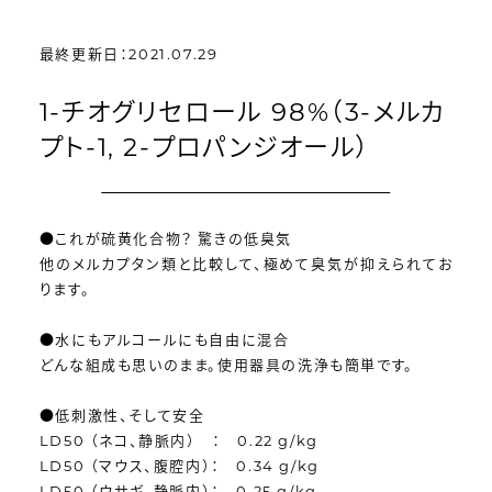
最終更新日：2021.07.29
1-チオグリセロール 98%（3-メルカ
プト-1, 2-プロパンジオール）
●これが硫黄化合物？ 驚きの低臭気
他のメルカプタン類と比較して、極めて臭気が抑えられてお
ります。
●水にもアルコールにも自由に混合
どんな組成も思いのまま。使用器具の洗浄も簡単です。
●低刺激性、そして安全
LD50 （ネコ、静脈内） ： 0.22 g/kg
LD50 （マウス、腹腔内）： 0.34 g/kg
LD50 （ウサギ、静脈内）： 0.25 g/kg