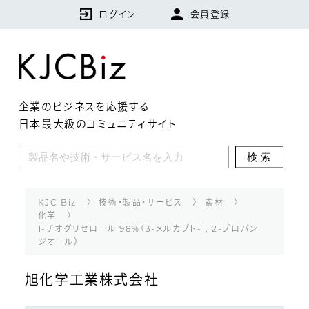
ログイン
会員登録
企業のビジネスを応援する
日本最大級のコミュニティサイト
KJCBizとは
検索
特集
企業
KJC Biz
技術・製品・サービス
素材
化学
1-チオグリセロール 98%（3-メルカプト-1, 2-プロパン
技術・製品・サービス
ジオール）
ランキング
旭化学工業株式会社